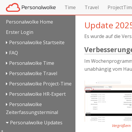
Time
Travel
ProjectTim
Personalwolke Home
Update 2025
Erster Login
Es wurde auf die Ver
Personalwolke Startseite
Verbesserung
FAQ
Im Wochenprogramm wu
Personalwolke Time
unabhängig vom Haup
Personalwolke Travel
Personalwolke Project-Time
Personalwolke HR-Expert
Personalwolke
Zeiterfassungsterminal
Personalwolke Updates
Vergrößern