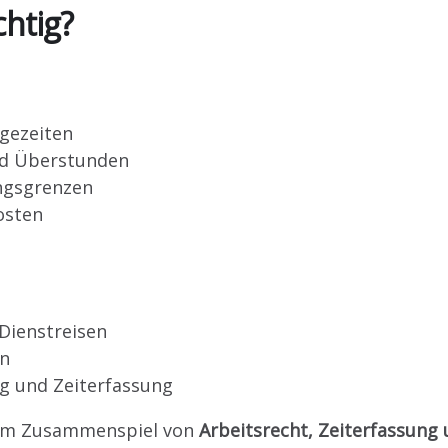
htig?
egezeiten
nd Überstunden
ngsgrenzen
osten
Dienstreisen
en
g und Zeiterfassung
a im Zusammenspiel von
Arbeitsrecht, Zeiterfassung