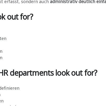
kt erfasst, sondern auch
administrativ deutlich einf
k out for?
lten
en
en
R departments look out for?
definieren
n
en