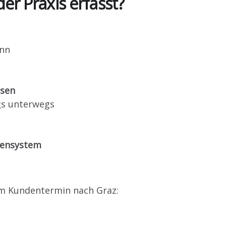
er Praxis erfasst?
inn
ssen
gs unterwegs
tensystem
nem Kundentermin nach Graz: