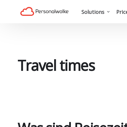
Solutions
Pric
Time tracking softwa
Travel expense man
Project time tracking
Travel times
Digital personnel m