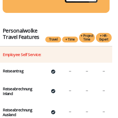
Personalwolke
Travel Features
+ Project
+ HR-
Travel
+ Time
Time
Expert
Employee Self Service:
Reiseantrag
–
–
–
Reiseabrechnung
–
–
–
Inland
Reiseabrechnung
–
–
–
Ausland