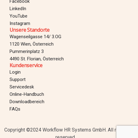
Facebook
LinkedIn
YouTube
Instagram
Unsere Standorte
Wagenseilgasse 14/ 3.OG
1120 Wien, Österreich
Pummerinplatz 3
4490 St. Florian, Österreich
Kundenservice
Login
Support
Servicedesk
Online-Handbuch
Downloadbereich
Login
FAQs
30 TAGE TESTEN
Copyright ©2024 Workflow HR Systems GmbH. All rights
reserved.