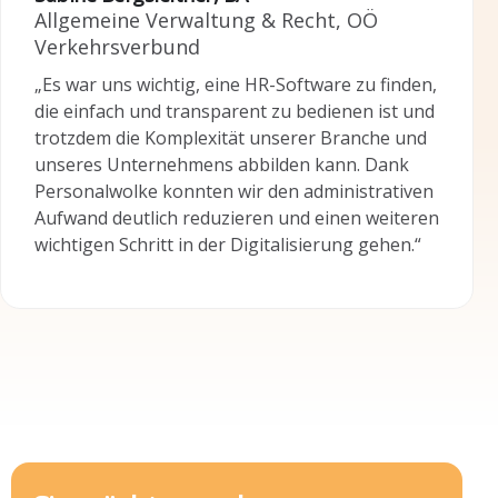
Falkensteiner Michaeler Tourism Group AG
Allgemeine Verwaltung & Recht, OÖ
Josef Steininger
Head of HR
Amtsleiter, Marktgemeinde Windhaag bei
Verkehrsverbund
„Personalwolke hat unsere HR-Prozesse
Freistadt
„Es war uns wichtig, eine HR-Software zu finden,
vereinfacht. Der Support ist äußerst kompetent
“Optimal ist die einfache Zeiterfassung mittels
die einfach und transparent zu bedienen ist und
und schnell. Wir sind sehr froh, gerade jetzt in
Terminal und mit dem Mobiltelefon mittels App,
trotzdem die Komplexität unserer Branche und
der Covid-19 Krise, so einen zuverlässigen
sowie ein weiterer Schritt in Richtung
unseres Unternehmens abbilden kann. Dank
Zeitwirtschafts-Partner an unserer Seite zu
papierlose/elektronische Verwaltung und
Personalwolke konnten wir den administrativen
haben. Wir können Personalwolke in jeder
Archivierung.”
Aufwand deutlich reduzieren und einen weiteren
Hinsicht bestens empfehlen.“
wichtigen Schritt in der Digitalisierung gehen.“