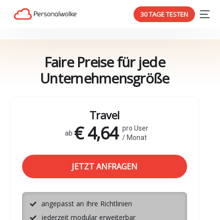
30 TAGE TESTEN
Faire Preise für jede
Unternehmensgröße
Travel
€ 4,64
pro User
ab
/ Monat
JETZT ANFRAGEN
angepasst an Ihre Richtlinien
jederzeit modular erweiterbar