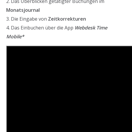
2. Das Überblicken getätigter Buchungen im
Monatsjournal
3. Die Eingabe von
Zeitkorrekturen
4. Das Einbuchen über die App
Webdesk Time
Mobile*