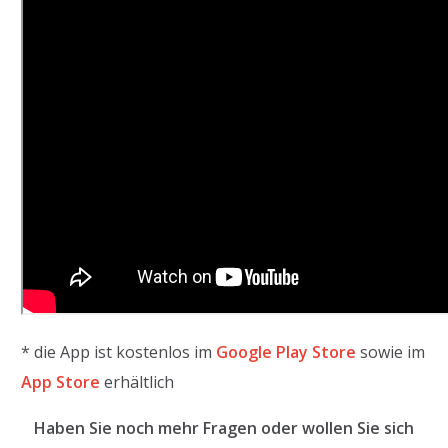
* die App ist kostenlos im
Google Play Store
sowie im
App Store
erhältlich
Haben Sie noch mehr Fragen oder wollen Sie sich