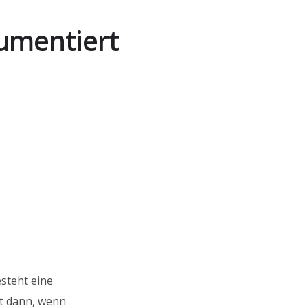
umentiert
esteht eine
st dann, wenn