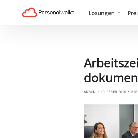
Lösungen
Pre
Zeiterfassung
Reisekostenabrech
Arbeitszei
Projektzeiterfassun
dokument
Personalmanageme
ADMIN
19. FEBER 2026
6 M