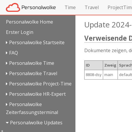
Time
Travel
ProjectTim
Personalwolke Home
Update 2024-
Erster Login
Verweisende 
Personalwolke Startseite
Dokumente zeigen, 
FAQ
Personalwolke Time
ID
Zweig
Sprac
Personalwolke Travel
8808-dsy
main
default
Personalwolke Project-Time
Personalwolke HR-Expert
Personalwolke
Zeiterfassungsterminal
Personalwolke Updates