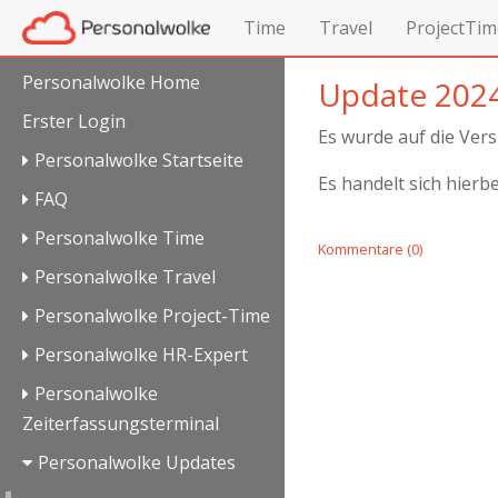
Time
Travel
ProjectTim
Personalwolke Home
Update 2024
Erster Login
Es wurde auf die Ver
Personalwolke Startseite
Es handelt sich hierbe
FAQ
Personalwolke Time
Kommentare (0)
Personalwolke Travel
Personalwolke Project-Time
Personalwolke HR-Expert
Personalwolke
Zeiterfassungsterminal
Personalwolke Updates