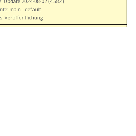
:
Update 2024-08-02 (4.58.4)
nte:
main - default
s:
Veröffentlichung