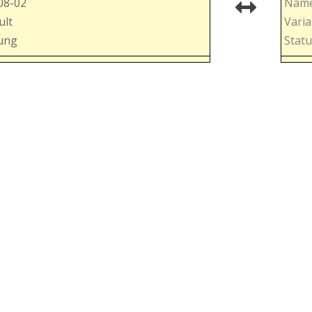
08-02
Name
ult
Varia
hung
Statu