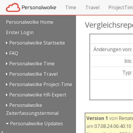
Time
Travel
ProjectTim
Personalwolke Home
Vergleichsrep
Erster Login
Personalwolke Startseite
Änderungen von:
FAQ
bis:
Personalwolke Time
Typ:
Personalwolke Travel
Personalwolke Project-Time
Personalwolke HR-Expert
Personalwolke
Zeiterfassungsterminal
Version 1
von
Renate
Personalwolke Updates
am
07.08.24 06:40:10