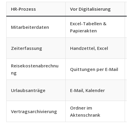
HR-Prozess
Vor Digitalisierung
N
Excel-Tabellen &
Mitarbeiterdaten
D
Papierakten
W
Zeiterfassung
Handzettel, Excel
Z
Reisekostenabrechnu
M
Quittungen per E-Mail
ng
a
W
Urlaubsanträge
E-Mail, Kalender
G
Ordner im
P
Vertragsarchivierung
Aktenschrank
Z