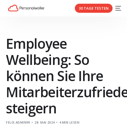
30 TAGE TESTEN
Employee
Wellbeing: So
können Sie Ihre
Mitarbeiterzufried
steigern
FELIX.ADMIN99
28. MAI 2024
4 MIN LESEN